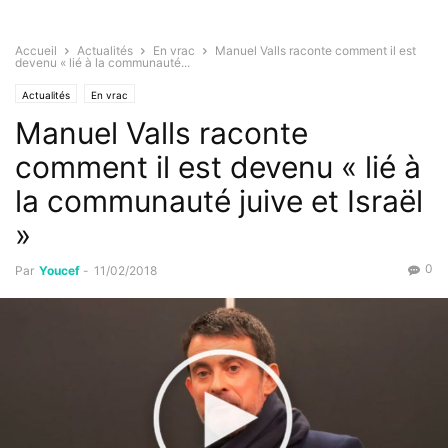
Accueil
Actualités
En vrac
Manuel Valls raconte comment il est
devenu « lié à la communauté...
Actualités
En vrac
Manuel Valls raconte
comment il est devenu « lié à
la communauté juive et Israël
»
0
Par
Youcef
-
11/02/2018