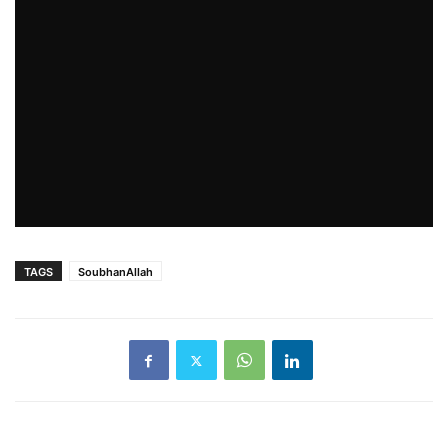
TAGS
SoubhanAllah