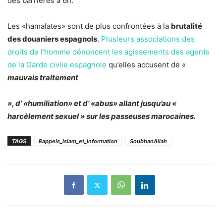
des barrières à 6h.
Les «hamalates» sont de plus confrontées à la
brutalité
des douaniers espagnols
.
Plusieurs associations des
droits de l’homme dénoncent les agissements des agents
de la Garde civile espagnole
qu’elles accusent de «
mauvais traitement
», d’
«humiliation»
et d’
«abus»
allant jusqu’au «
harcèlement sexuel
» sur les passeuses marocaines.
TAGS
Rappels_islam_et_information
SoubhanAllah