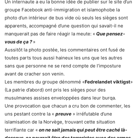
Un internaute a eu la bonne idée de publier sur le site d’un
groupe Facebook anti-immigration et islamophobe la
photo d’un intérieur de bus vide où seuls les sièges sont
apparents, accompagné d’une question qui savait-il ne
manquerait pas de faire réagir la meute: «
Que pensez-
vous de ça ?
»
Aussitôt la photo postée, les commentaires ont fusé de
toutes parts tous aussi haineux les uns que les autres
sans que personne ne se rend compte de l’imposture
avant de cracher son venin.
Les membres du groupe dénommé «
Fedrelandet viktigst
»
(La patrie d’abord) ont pris les sièges pour des
musulmanes assises enveloppées dans leur burqa.
Une provocation que chacun a cru bon de commenter, les
uns pestant contre la «
preuve
» irréfutable d’une
islamisation de la Norvège, trouvant cette situation
terrifiante car «
on ne sait jamais qui peut être caché là-
dessous, ça pourrait être des terroristes avec des armes