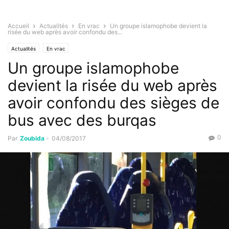
Accueil
Actualités
En vrac
Un groupe islamophobe devient la
risée du web après avoir confondu des...
Actualités
En vrac
Un groupe islamophobe
devient la risée du web après
avoir confondu des sièges de
bus avec des burqas
0
Par
Zoubida
-
04/08/2017