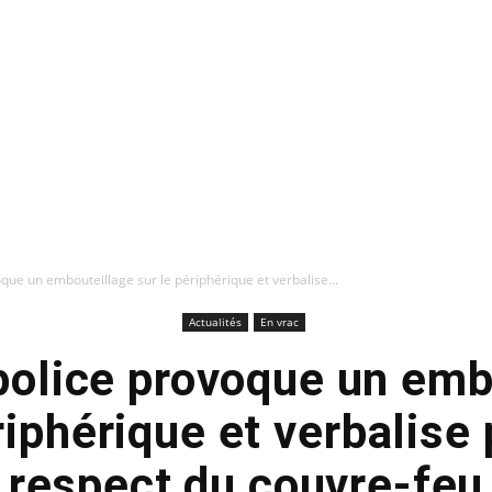
voque un embouteillage sur le périphérique et verbalise...
Actualités
En vrac
 police provoque un em
riphérique et verbalise
respect du couvre-feu