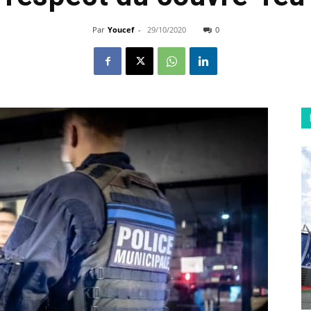
Par
Youcef
-
29/10/2020
0