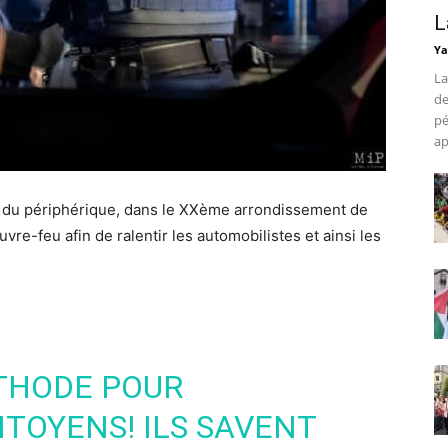
L
Ya
La
de
pé
ap
tie du périphérique, dans le XXème arrondissement de
vre-feu afin de ralentir les automobilistes et ainsi les
THODE POUR
ITOYENS! ILS SAVENT