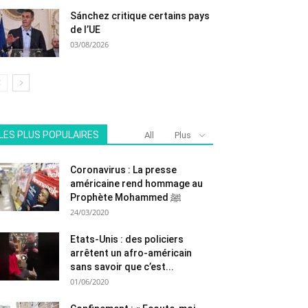
Sánchez critique certains pays
de l’UE
03/08/2026
LES PLUS POPULAIRES
All
Plus
Coronavirus : La presse
américaine rend hommage au
Prophète Mohammed ﷺ
24/03/2020
Etats-Unis : des policiers
arrêtent un afro-américain
sans savoir que c’est...
01/06/2020