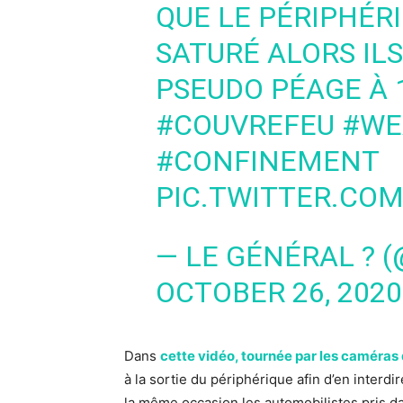
QUE LE PÉRIPHÉRI
SATURÉ ALORS IL
PSEUDO PÉAGE À
#COUVREFEU
#WE
#CONFINEMENT
PIC.TWITTER.COM
— LE GÉNÉRAL ? 
OCTOBER 26, 2020
Dans
cette vidéo, tournée par les caméra
à la sortie du périphérique afin d’en interdi
la même occasion les automobilistes pris dan