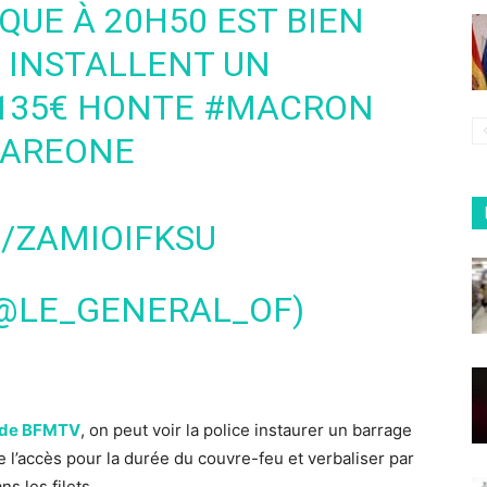
QUE À 20H50 EST BIEN
S INSTALLENT UN
 135€ HONTE
#MACRON
AREONE
/ZAMIOIFKSU
(@LE_GENERAL_OF)
s de BFMTV
, on peut voir la police instaurer un barrage
re l’accès pour la durée du couvre-feu et verbaliser par
s les filets.