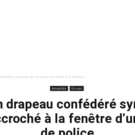
onfédéré symbole de racisme accroché à la fenêtre...
Actualités
En vrac
un drapeau confédéré s
croché à la fenêtre d’
de police