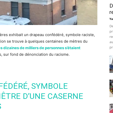
D
r
Ya
De
pr
ères exhibait un drapeau confédéré, symbole raciste,
re
tion se trouve à quelques centaines de mètres du
au
pr
s dizaines de milliers de personnes s’étaient
s, sur fond de dénonciation du racisme.
FÉDÉRÉ, SYMBOLE
ENÊTRE D’UNE CASERNE
S