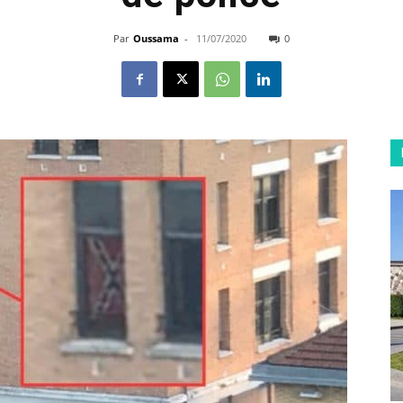
Par
Oussama
-
11/07/2020
0