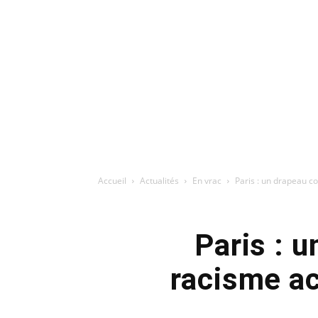
Accueil
Actualités
En vrac
Paris : un drapeau c
Paris : 
racisme ac