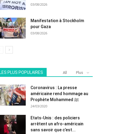
03/08/2026
Manifestation à Stockholm
pour Gaza
03/08/2026
LES PLUS POPULAIRES
All
Plus
Coronavirus : La presse
américaine rend hommage au
Prophète Mohammed ﷺ
24/03/2020
Etats-Unis : des policiers
arrêtent un afro-américain
sans savoir que c’est...