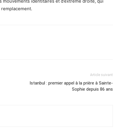
es mouvements identitaires et d’extrême droite, qui
d remplacement.
Article suivant
Istanbul : premier appel à la prière à Sainte-
Sophie depuis 86 ans