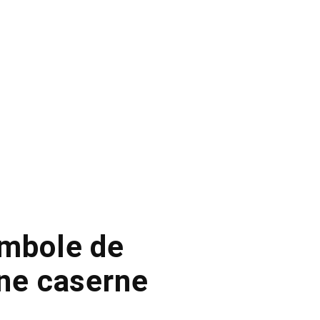
ymbole de
une caserne