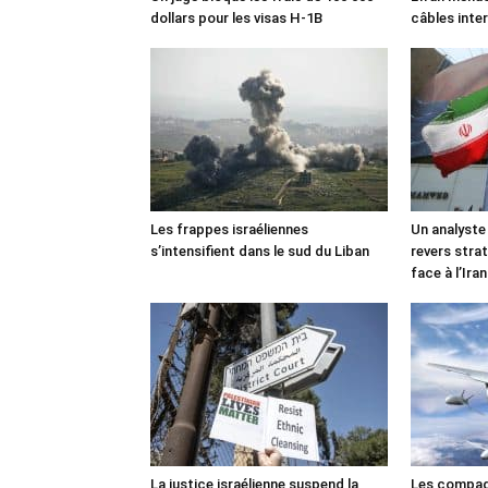
dollars pour les visas H-1B
câbles inte
Les frappes israéliennes
Un analyste
s’intensifient dans le sud du Liban
revers stra
face à l’Iran
La justice israélienne suspend la
Les compag