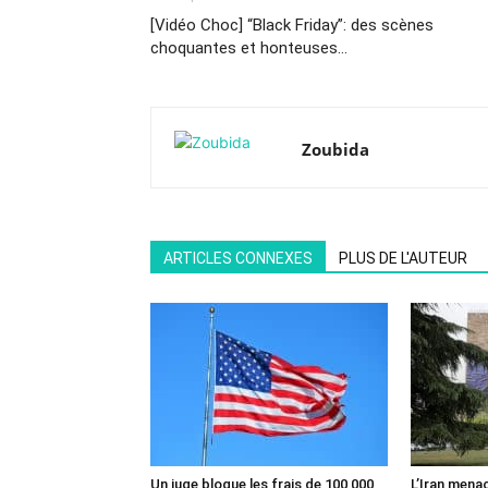
[Vidéo Choc] “Black Friday”: des scènes
choquantes et honteuses…
Zoubida
ARTICLES CONNEXES
PLUS DE L'AUTEUR
Un juge bloque les frais de 100 000
L’Iran mena