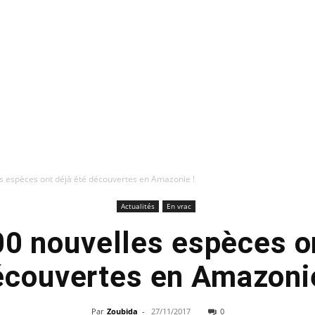
s espèces ont déjà été découvertes en Amazonie !
Actualités
En vrac
00 nouvelles espèces on
écouvertes en Amazonie
Par
Zoubida
-
27/11/2017
0