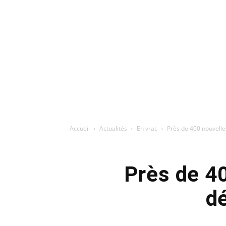
Accueil
Actualités
En vrac
Près de 400 nouvelle
Près de 4
d