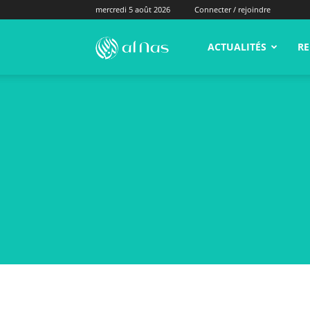
mercredi 5 août 2026
Connecter / rejoindre
alNas.fr
ACTUALITÉS
RE