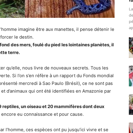
Ya
La
de
pé
ap
 l’homme imagine être aux manettes, il pense détenir le
orcer le destin.
fond des mers, foulé du pied les lointaines planètes, il
tte terre.
er qu’elle, nous livre de nouveaux secrets. Tous les
rte. Si l’on s’en réfère à un rapport du Fonds mondial
présenté mercredi à Sao Paulo (Brésil), ce ne sont pas
et d’animaux qui ont été identifiées en Amazonie par
9 reptiles, un oiseau et 20 mammifères dont deux
t encore eu connaissance et pour cause.
r l’homme, ces espèces ont pu jusqu’ici vivre et se