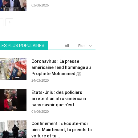
03/08/2026
LES PLUS POPULAIRES
All
Plus
Coronavirus : La presse
américaine rend hommage au
Prophète Mohammed ﷺ
24/03/2020
Etats-Unis : des policiers
arrêtent un afro-américain
sans savoir que c’est...
01/06/2020
Confinement : « Ecoute-moi
bien. Maintenant, tu prends ta
voiture et tu...