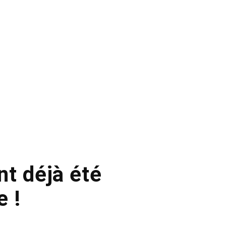
t déjà été
 !