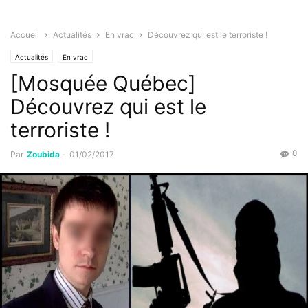
Accueil
Actualités
En vrac
Découvrez qui est le terroriste !
Actualités
En vrac
[Mosquée Québec]
Découvrez qui est le
terroriste !
0
Par
Zoubida
-
01/02/2017