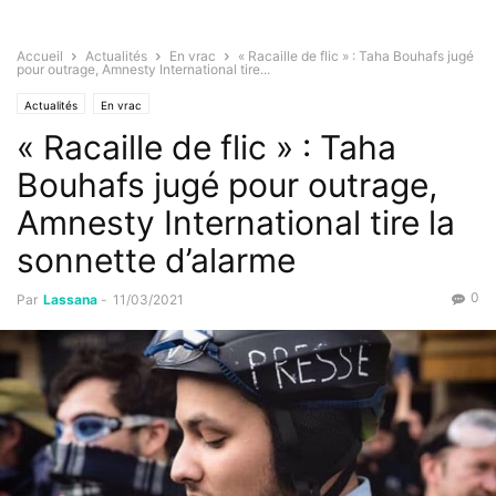
Accueil
Actualités
En vrac
« Racaille de flic » : Taha Bouhafs jugé
pour outrage, Amnesty International tire...
Actualités
En vrac
« Racaille de flic » : Taha
Bouhafs jugé pour outrage,
Amnesty International tire la
sonnette d’alarme
0
Par
Lassana
-
11/03/2021