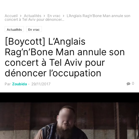
Accueil
Actualités
En vrac
L’Anglais Rag’n’Bone Man annule son
concert à Tel Aviv pour dénoncer...
Actualités
En vrac
[Boycott] L’Anglais
Rag’n’Bone Man annule son
concert à Tel Aviv pour
dénoncer l’occupation
0
Par
Zoubida
-
29/11/2017