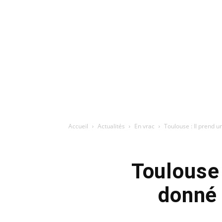
Accueil
Actualités
En vrac
Toulouse : Il prend 
Toulouse 
donné 