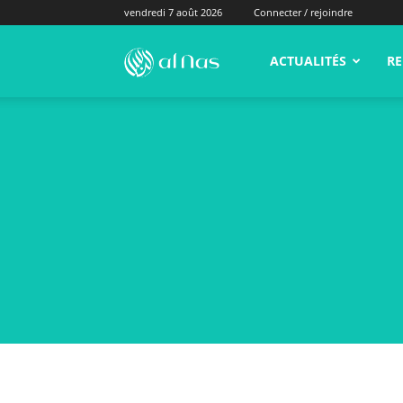
vendredi 7 août 2026
Connecter / rejoindre
alNas.fr
ACTUALITÉS
RE