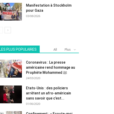
Manifestation à Stockholm
pour Gaza
03/08/2026
LES PLUS POPULAIRES
All
Plus
Coronavirus : La presse
américaine rend hommage au
Prophète Mohammed ﷺ
24/03/2020
Etats-Unis : des policiers
arrêtent un afro-américain
sans savoir que c’est...
01/06/2020
Confinement : « Ecoute-moi