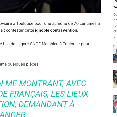
r
Ya
De
pr
rroviaire à Toulouse pour une aumône de 70 centimes à
re
lait contester cette
ignoble contravention
.
au
pr
le hall de la gare SNCF Matabiau à Toulouse pour
lamé quelques pièces.
EN ME MONTRANT, AVEC
E FRANÇAIS, LES LIEUX
TION, DEMANDANT À
ANGER.