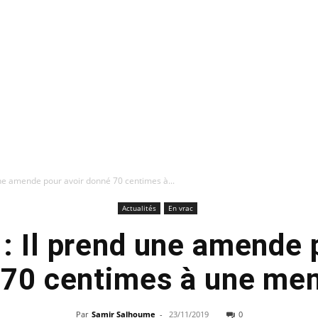
une amende pour avoir donné 70 centimes à...
Actualités
En vrac
: Il prend une amende 
70 centimes à une me
Par
Samir Salhoume
-
23/11/2019
0