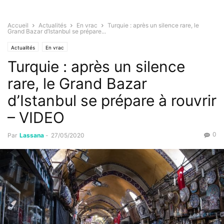
Accueil
Actualités
En vrac
Turquie : après un silence rare, le
Grand Bazar d’Istanbul se prépare...
Actualités
En vrac
Turquie : après un silence
rare, le Grand Bazar
d’Istanbul se prépare à rouvrir
– VIDEO
0
Par
Lassana
-
27/05/2020