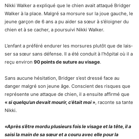
Nikki Walker a expliqué que le chien avait attaqué Bridger
Walker à la place. Malgré sa morsure sur la joue gauche, le
jeune garçon de 6 ans a pu aider sa sœur à s’éloigner du
chien et à se cacher, a poursuivi Nikki Walker.
L’en­fant a préféré endu­rer les morsures plutôt que de lais­
ser sa sœur sans défense. Il a été conduit à l’hô­pi­tal où il a
reçu envi­ron
90 points de suture au visage
.
Sans aucune hési­ta­tion, Brid­ger s’est dressé face au
danger malgré son jeune âge. Cons­cient des risques que
repré­sente une attaque de chien, il a ensuite affirmé que
«
si quelqu’un devait mourir, c’était moi
»
, raconte sa tante
Nikki.
«Après s’être mordu plusieurs fois le visage et la tête, il a
saisi la main de sa sœur et a couru avec elle pour la