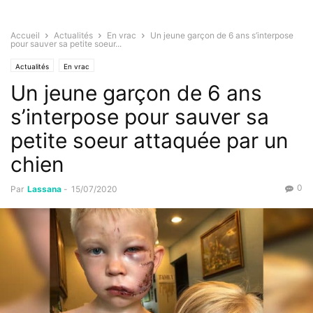
Accueil
Actualités
En vrac
Un jeune garçon de 6 ans s’interpose
pour sauver sa petite soeur...
Actualités
En vrac
Un jeune garçon de 6 ans
s’interpose pour sauver sa
petite soeur attaquée par un
chien
0
Par
Lassana
-
15/07/2020