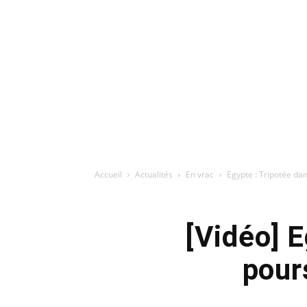
Accueil
Actualités
En vrac
Egypte : Tripotée dans
[Vidéo] E
pour