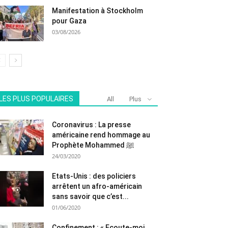
Manifestation à Stockholm
pour Gaza
03/08/2026
LES PLUS POPULAIRES
All
Plus
Coronavirus : La presse
américaine rend hommage au
Prophète Mohammed ﷺ
24/03/2020
Etats-Unis : des policiers
arrêtent un afro-américain
sans savoir que c’est...
01/06/2020
Confinement : « Ecoute-moi