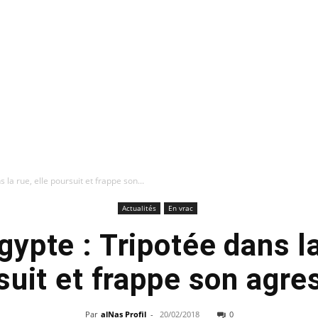
 la rue, elle poursuit et frappe son...
Actualités
En vrac
gypte : Tripotée dans la
suit et frappe son agre
Par
alNas Profil
-
20/02/2018
0