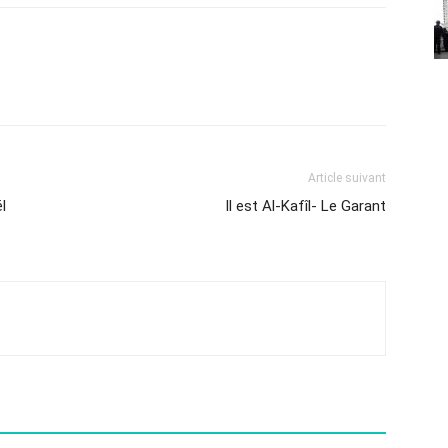
Article suivant
l
Il est Al-Kafîl- Le Garant