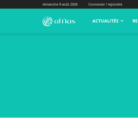
dimanche 9 août 2026
Connecter / rejoindre
alNas.fr
ACTUALITÉS
RE