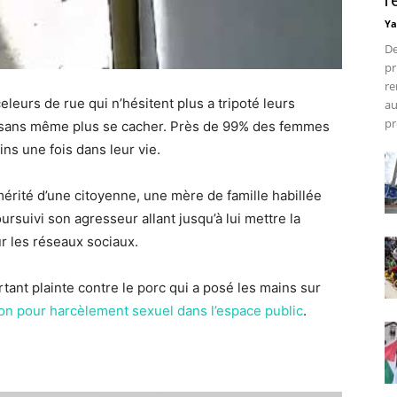
r
Ya
De
pr
re
leurs de rue qui n’hésitent plus a tripoté leurs
au
pr
e sans même plus se cacher. Près de 99% des femmes
ns une fois dans leur vie.
mérité d’une citoyenne, une mère de famille habillée
oursuivi son agresseur allant jusqu’à lui mettre la
ur les réseaux sociaux.
tant plainte contre le porc qui a posé les mains sur
son pour harcèlement sexuel dans l’espace public
.