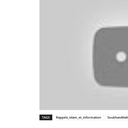
TAGS
Rappels_islam_et_information
SoubhanAlla