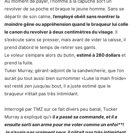
Au moment de payer, l’homme à la capuche sort un
revolver de sa poche et braque le jeune homme. Sans se
départir de son calme,
l’employé obéit sans montrer la
moindre gêne ou appréhension quand le braqueur lui colle
le canon du revolver à deux centimètres du visage
. Il
s’exécute sans se presser, mais avant de vider la caisse, il
prend d’abord le temps de retirer ses gants.
Le voleur s’empare alors du butin,
estimé à 280 dollars
et
prend la fuite.
Tuker Murray, gérant-adjoint de la sandwicherie, que l’on
aurait pu tout aussi bien surnommer «Luke la main froide»
est resté zen jusqu’au bout, il a juste estimé que le
braqueur n’était pas très intimidant.
Interrogé par TMZ sur ce fait divers peu banal, Tucker
Murray a expliqué qu’«
il a passé sa commande, et il a
ensuite sorti son arme pour me voler comme un enfoi**!
Je n’avais pas vraiment peur, il n’était pas très intimidant.