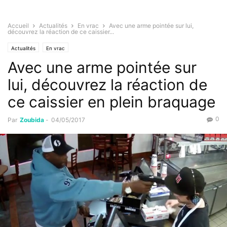
Accueil
Actualités
En vrac
Avec une arme pointée sur lui,
découvrez la réaction de ce caissier...
Actualités
En vrac
Avec une arme pointée sur
lui, découvrez la réaction de
ce caissier en plein braquage
0
Par
Zoubida
-
04/05/2017