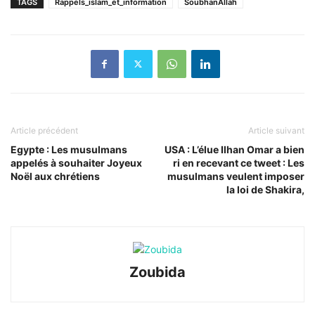
TAGS
Rappels_islam_et_information
SoubhanAllah
Article précédent
Article suivant
Egypte : Les musulmans
USA : L’élue Ilhan Omar a bien
appelés à souhaiter Joyeux
ri en recevant ce tweet : Les
Noël aux chrétiens
musulmans veulent imposer
la loi de Shakira,
Zoubida