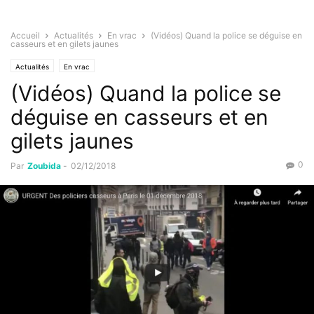
Accueil
Actualités
En vrac
(Vidéos) Quand la police se déguise en
casseurs et en gilets jaunes
Actualités
En vrac
(Vidéos) Quand la police se
déguise en casseurs et en
gilets jaunes
0
Par
Zoubida
-
02/12/2018