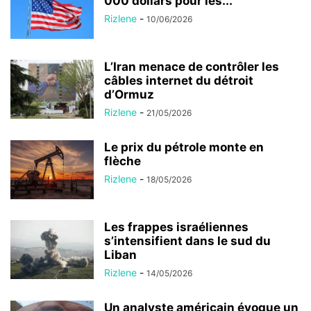
000 dollars pour les...
Rizlene
-
10/06/2026
L’Iran menace de contrôler les
câbles internet du détroit
d’Ormuz
Rizlene
-
21/05/2026
Le prix du pétrole monte en
flèche
Rizlene
-
18/05/2026
Les frappes israéliennes
s’intensifient dans le sud du
Liban
Rizlene
-
14/05/2026
Un analyste américain évoque un