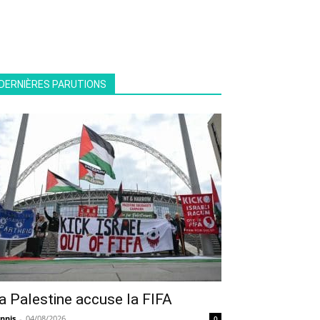
DERNIÈRES PARUTIONS
a Palestine accuse la FIFA
nnis
-
04/08/2026
0