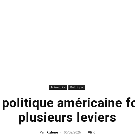
Actualités
Politique
 politique américaine 
plusieurs leviers
Par
Rizlene
-
06/02/2026
0