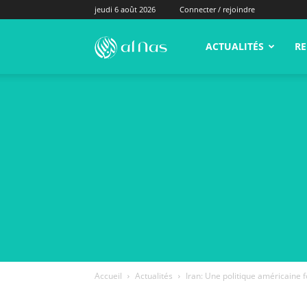
jeudi 6 août 2026
Connecter / rejoindre
alNas.fr
ACTUALITÉS
RE
Accueil
Actualités
Iran: Une politique américaine f