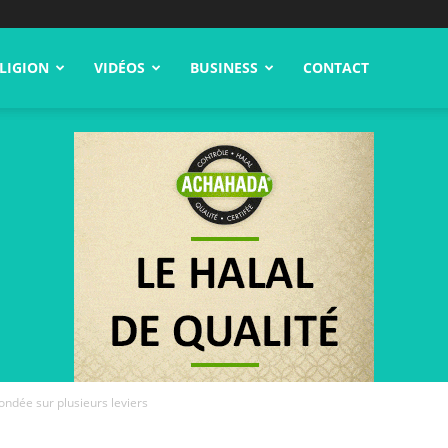
LIGION
VIDÉOS
BUSINESS
CONTACT
ondée sur plusieurs leviers