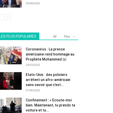
03/08/2026
LES PLUS POPULAIRES
All
Plus
Coronavirus : La presse
américaine rend hommage au
Prophète Mohammed ﷺ
24/03/2020
Etats-Unis : des policiers
arrêtent un afro-américain
sans savoir que c’est...
01/06/2020
Confinement : « Ecoute-moi
bien. Maintenant, tu prends ta
voiture et tu...