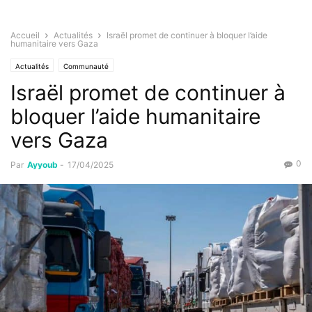
Accueil
Actualités
Israël promet de continuer à bloquer l’aide
humanitaire vers Gaza
Actualités
Communauté
Israël promet de continuer à
bloquer l’aide humanitaire
vers Gaza
0
Par
Ayyoub
-
17/04/2025