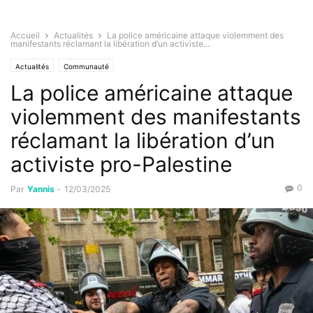
Accueil
Actualités
La police américaine attaque violemment des
manifestants réclamant la libération d’un activiste...
Actualités
Communauté
La police américaine attaque
violemment des manifestants
réclamant la libération d’un
activiste pro-Palestine
0
Par
Yannis
-
12/03/2025