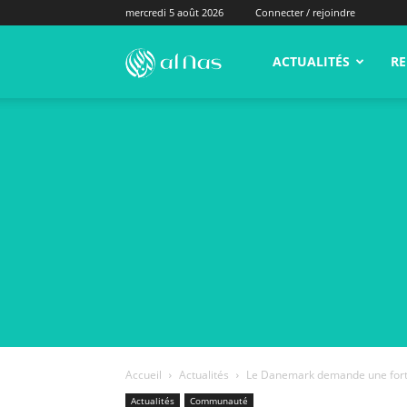
mercredi 5 août 2026
Connecter / rejoindre
alNas.fr
ACTUALITÉS
RE
Accueil
Actualités
Le Danemark demande une forte p
Actualités
Communauté