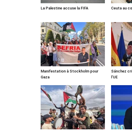
La Palestine accuse la FIFA
Ceuta au cœ
Manifestation à Stockholm pour
Sánchez cri
Gaza
l’UE