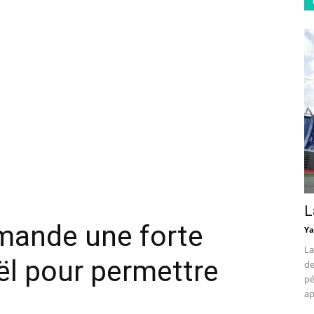
L
mande une forte
Ya
La
aël pour permettre
de
pé
ap