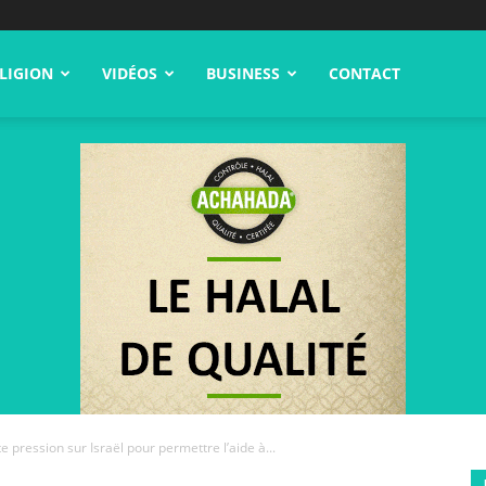
LIGION
VIDÉOS
BUSINESS
CONTACT
ression sur Israël pour permettre l’aide à...