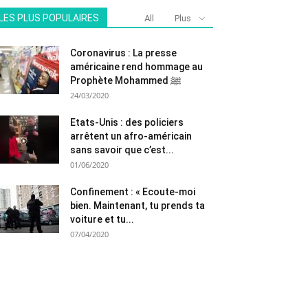
LES PLUS POPULAIRES
All
Plus
Coronavirus : La presse
américaine rend hommage au
Prophète Mohammed ﷺ
24/03/2020
Etats-Unis : des policiers
arrêtent un afro-américain
sans savoir que c’est...
01/06/2020
Confinement : « Ecoute-moi
bien. Maintenant, tu prends ta
voiture et tu...
07/04/2020