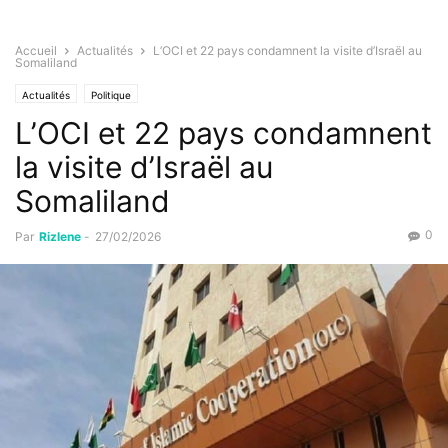
Accueil
Actualités
L’OCI et 22 pays condamnent la visite d’Israël au
Somaliland
Actualités
Politique
L’OCI et 22 pays condamnent
la visite d’Israël au
Somaliland
0
Par
Rizlene
-
27/02/2026