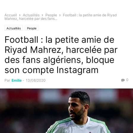
Accueil
Actualités
People
Football : la petite amie de Riyad
Mahrez, harcelée par des fans...
Actualités
People
Football : la petite amie de
Riyad Mahrez, harcelée par
des fans algériens, bloque
son compte Instagram
0
Par
Emilie
-
13/08/2020