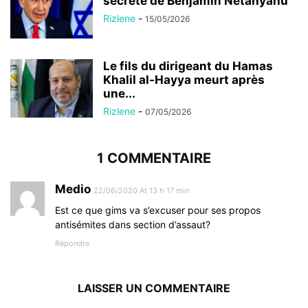
secrète de Benjamin Netanyahu
Rizlene
-
15/05/2026
Le fils du dirigeant du Hamas
Khalil al-Hayya meurt après
une...
Rizlene
-
07/05/2026
1 COMMENTAIRE
Medio
22/06/2020 At 13 h 17 min
Est ce que gims va s’excuser pour ses propos
antisémites dans section d’assaut?
Répondre
LAISSER UN COMMENTAIRE