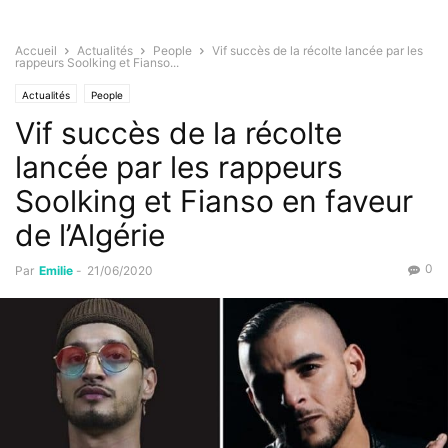
Accueil
Actualités
People
Vif succès de la récolte lancée par les
rappeurs Soolking et Fianso...
Actualités
People
Vif succès de la récolte
lancée par les rappeurs
Soolking et Fianso en faveur
de l’Algérie
0
Par
Emilie
-
21/06/2020