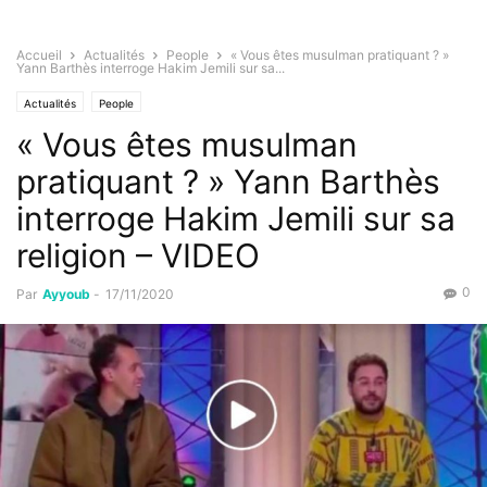
Accueil
Actualités
People
« Vous êtes musulman pratiquant ? »
Yann Barthès interroge Hakim Jemili sur sa...
Actualités
People
« Vous êtes musulman
pratiquant ? » Yann Barthès
interroge Hakim Jemili sur sa
religion – VIDEO
0
Par
Ayyoub
-
17/11/2020