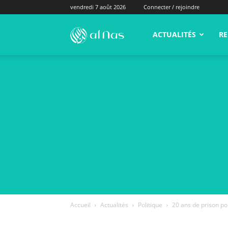
vendredi 7 août 2026
Connecter / rejoindre
alNas.fr
ACTUALITÉS
RE
Accueil
Actualités
Politique
20 ans de prison pou