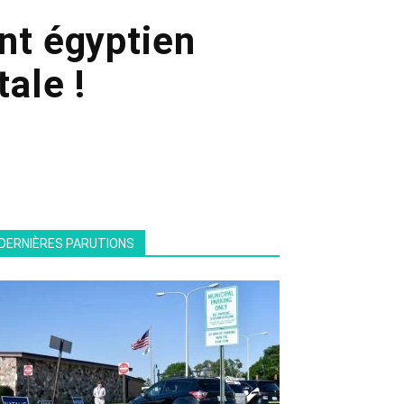
ent égyptien
tale !
DERNIÈRES PARUTIONS