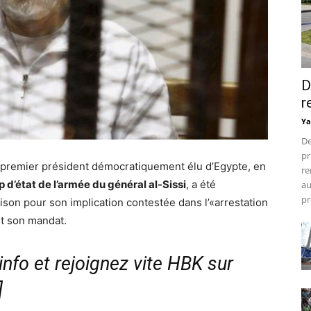
D
r
Ya
De
pr
 premier président démocratiquement élu d’Egypte, en
re
 d’état de l’armée du général al-Sissi
, a été
au
pr
ison pour son implication contestée dans l’«arrestation
nt son mandat.
nfo et rejoignez vite HBK sur
]