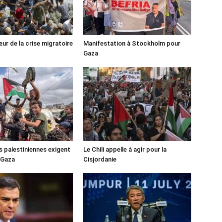
ur de la crise migratoire
Manifestation à Stockholm pour
Gaza
s palestiniennes exigent
Le Chili appelle à agir pour la
 Gaza
Cisjordanie