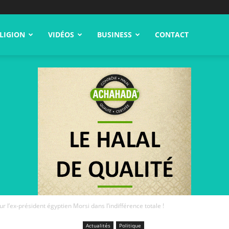
LIGION
VIDÉOS
BUSINESS
CONTACT
r l’ex-président égyptien Morsi dans l’indifférence totale !
Actualités
Politique