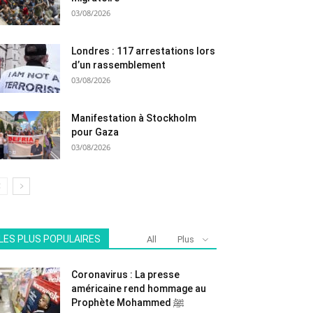
03/08/2026
Londres : 117 arrestations lors
d’un rassemblement
03/08/2026
Manifestation à Stockholm
pour Gaza
03/08/2026
LES PLUS POPULAIRES
All
Plus
Coronavirus : La presse
américaine rend hommage au
Prophète Mohammed ﷺ