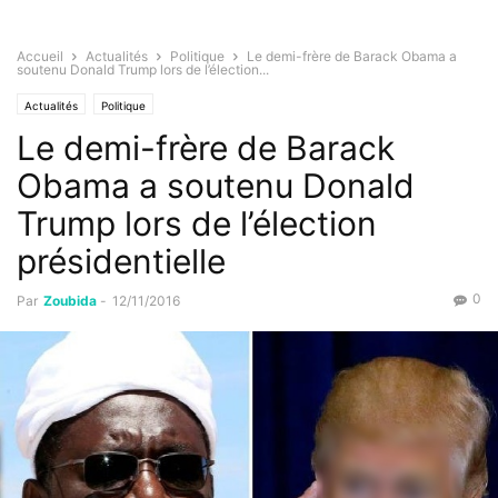
Accueil
Actualités
Politique
Le demi-frère de Barack Obama a
soutenu Donald Trump lors de l’élection...
Actualités
Politique
Le demi-frère de Barack
Obama a soutenu Donald
Trump lors de l’élection
présidentielle
0
Par
Zoubida
-
12/11/2016