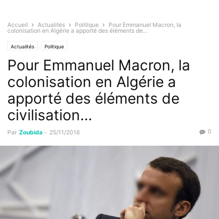
Accueil
Actualités
Politique
Pour Emmanuel Macron, la
colonisation en Algérie a apporté des éléments de...
Actualités
Politique
Pour Emmanuel Macron, la
colonisation en Algérie a
apporté des éléments de
civilisation…
0
Par
Zoubida
-
25/11/2016