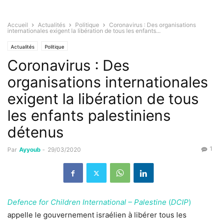
Accueil
Actualités
Politique
Coronavirus : Des organisations
internationales exigent la libération de tous les enfants...
Actualités
Politique
Coronavirus : Des
organisations internationales
exigent la libération de tous
les enfants palestiniens
détenus
1
Par
Ayyoub
-
29/03/2020
Defence for Children International – Palestine
(
DCIP
)
appelle le gouvernement israélien à libérer tous les