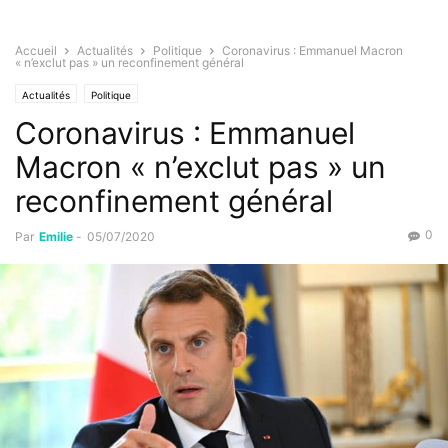
Accueil
Actualités
Politique
Coronavirus : Emmanuel Macron
« n’exclut pas » un reconfinement général
Actualités
Politique
Coronavirus : Emmanuel
Macron « n’exclut pas » un
reconfinement général
0
Par
Emilie
-
05/07/2020