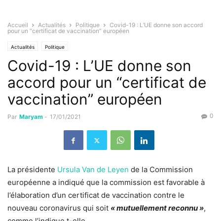
Accueil
Actualités
Politique
Covid-19 : L’UE donne son accord
pour un “certificat de vaccination” européen
Actualités
Politique
Covid-19 : L’UE donne son
accord pour un “certificat de
vaccination” européen
0
Par
Maryam
-
17/01/2021
La présidente
Ursula Van de Leyen
de la Commission
européenne a indiqué que la commission est favorable à
l’élaboration d’un certificat de vaccination contre le
nouveau coronavirus qui soit
« mutuellement reconnu »
,
comme l’indique t-elle.