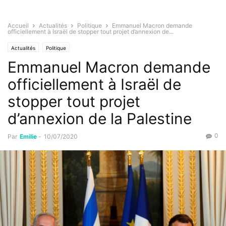
Accueil
Actualités
Politique
Emmanuel Macron demande
officiellement à Israël de stopper tout projet d’annexion de...
Actualités
Politique
Emmanuel Macron demande
officiellement à Israël de
stopper tout projet
d’annexion de la Palestine
0
Par
Emilie
-
10/07/2020