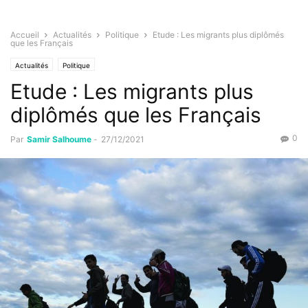
Accueil
Actualités
Politique
Etude : Les migrants plus diplômés
que les Français
Actualités
Politique
Etude : Les migrants plus
diplômés que les Français
0
Par
Samir Salhoume
-
27/12/2021