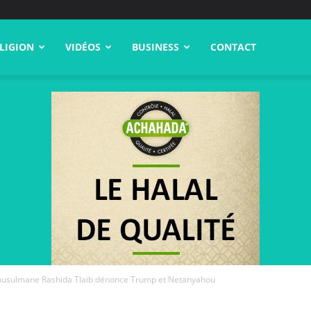
LIGION
VIDÉOS
BUSINESS
CONTACT
musulmane Rashida Tlaib dénonce Trump et Netanyahou