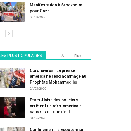
Manifestation à Stockholm
pour Gaza
03/08/2026
LES PLUS POPULAIRES
All
Plus
Coronavirus : La presse
américaine rend hommage au
Prophète Mohammed ﷺ
24/03/2020
Etats-Unis : des policiers
arrêtent un afro-américain
sans savoir que c’est...
01/06/2020
Confinement : « Ecoute-moi