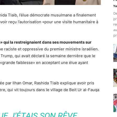
Ya
De
hida Tlaib, l’élue démocrate musulmane a finalement
pr
oir reçu l’autorisation «pour une visite humanitaire à
re
au
pr
s» qui la restreignaient dans ses mouvements sur
ue raciste et oppressive du premier ministre israélien.
 Trump, qui avait déclaré la semaine dernière que le
 «grande faiblesse» en acceptant une élue ayant
e par Ilhan Omar, Rashida Tlaib explique avoir pris
re, qui vit toujours dans le village de Beit Ur al-Fauqa
UE J’ÉTAIS SON RÊVE