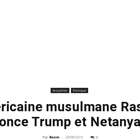
Actualités
Politique
éricaine musulmane Ras
once Trump et Netany
Par
Reem
-
20/08/2019
0