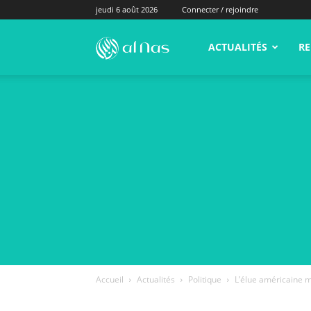
jeudi 6 août 2026
Connecter / rejoindre
alNas.fr
ACTUALITÉS
RE
Accueil
Actualités
Politique
L’élue américaine 