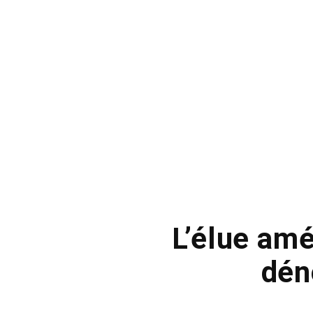
L’élue am
dén