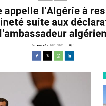
 appelle l’Algérie à re
ineté suite aux déclara
l’ambassadeur algérie
Par
Youcef
-
01/11/2021
1