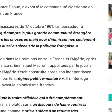
Antar Daoud, a exhorté la communauté algérienne en
ent en France.
massacres du 17 octobre 1961, l’ambassadeur a
ie, qui compte la plus grande communauté étrangère
dre les choses en main pour s’immiscer non seulement
 aussi au niveau de la politique française. »
n dans les relations entre la France et l’Algérie, après
rançais, Emmanuel Macron, rapportées par le journal
 l’Algérie s’était construite après son indépendance
i par le
« régime politico-militaire »
. Il s’interroge
 avant le colonialisme français.
’une histoire officielle qui a été complètement
»
mais plutôt sur
« un discours de haine contre la
boune comme
« pris au piège d’un régime très