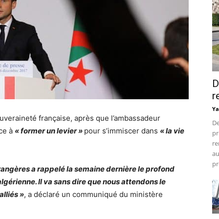
D
r
Ya
uveraineté française, après que l’ambassadeur
De
ce à
« former un levier »
pour s’immiscer dans
« la vie
pr
re
au
pr
trangères a rappelé la semaine dernière le profond
lgérienne. Il va sans dire que nous attendons le
lliés »
, a déclaré un communiqué du ministère