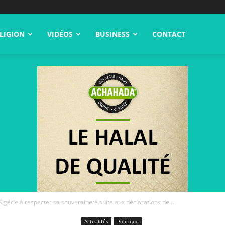
LIGION
VIDÉOS
BUSINESS
CONTACT
Algérie à respecter sa souveraineté suite aux déclarations de...
Actualités
Politique