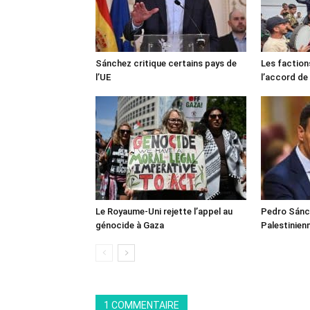
Sánchez critique certains pays de
Les faction
l’UE
l’accord de
Le Royaume-Uni rejette l’appel au
Pedro Sánch
génocide à Gaza
Palestinien
1 COMMENTAIRE