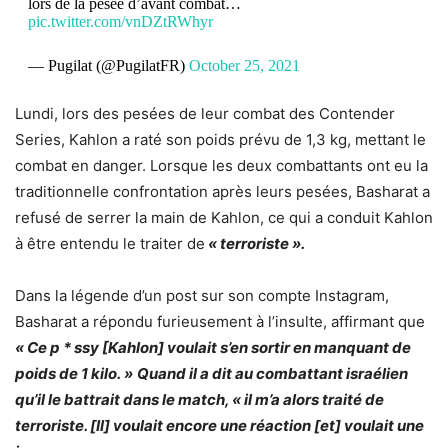
lors de la pesée d’avant combat…
pic.twitter.com/vnDZtRWhyr
— Pugilat (@PugilatFR)
October 25, 2021
Lundi, lors des pesées de leur combat des Contender
Series, Kahlon a raté son poids prévu de 1,3 kg, mettant le
combat en danger. Lorsque les deux combattants ont eu la
traditionnelle confrontation après leurs pesées, Basharat a
refusé de serrer la main de Kahlon, ce qui a conduit Kahlon
à être entendu le traiter de
« terroriste ».
Dans la légende d’un post sur son compte Instagram,
Basharat a répondu furieusement à l’insulte, affirmant que
« Ce p * ssy [Kahlon] voulait s’en sortir en manquant de
poids de 1 kilo. »
Quand il a dit au combattant israélien
qu’il le battrait dans le match, « il m’a alors traité de
terroriste. [Il] voulait encore une réaction [et] voulait une