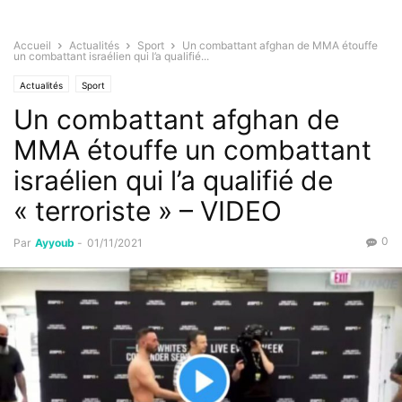
Accueil
Actualités
Sport
Un combattant afghan de MMA étouffe
un combattant israélien qui l’a qualifié...
Actualités
Sport
Un combattant afghan de
MMA étouffe un combattant
israélien qui l’a qualifié de
« terroriste » – VIDEO
0
Par
Ayyoub
-
01/11/2021