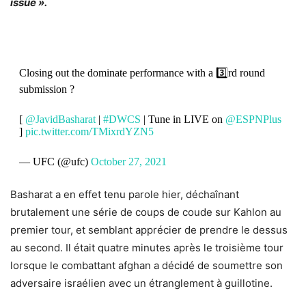
issue ».
Closing out the dominate performance with a 3️⃣rd round
submission ?
[
@JavidBasharat
|
#DWCS
| Tune in LIVE on
@ESPNPlus
]
pic.twitter.com/TMixrdYZN5
— UFC (@ufc)
October 27, 2021
Basharat a en effet tenu parole hier, déchaînant
brutalement une série de coups de coude sur Kahlon au
premier tour, et semblant apprécier de prendre le dessus
au second. Il était quatre minutes après le troisième tour
lorsque le combattant afghan a décidé de soumettre son
adversaire israélien avec un étranglement à guillotine.