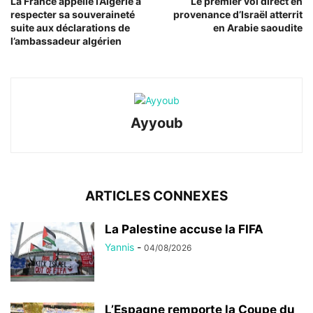
La France appelle l’Algérie à
Le premier vol direct en
respecter sa souveraineté
provenance d’Israël atterrit
suite aux déclarations de
en Arabie saoudite
l’ambassadeur algérien
Ayyoub
ARTICLES CONNEXES
La Palestine accuse la FIFA
Yannis
-
04/08/2026
L’Espagne remporte la Coupe du