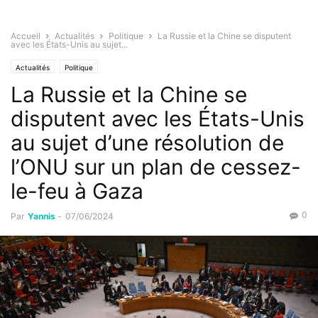
Accueil
Actualités
Politique
La Russie et la Chine se disputent
avec les États-Unis au sujet...
Actualités
Politique
La Russie et la Chine se
disputent avec les États-Unis
au sujet d’une résolution de
l’ONU sur un plan de cessez-
le-feu à Gaza
0
Par
Yannis
-
07/06/2024