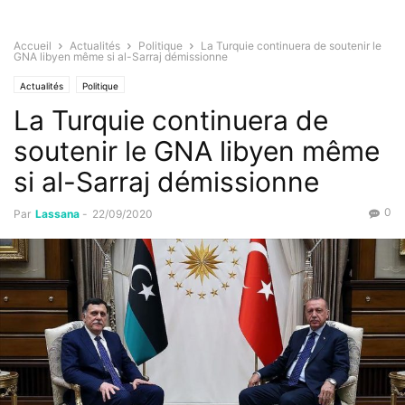
Accueil
Actualités
Politique
La Turquie continuera de soutenir le
GNA libyen même si al-Sarraj démissionne
Actualités
Politique
La Turquie continuera de
soutenir le GNA libyen même
si al-Sarraj démissionne
0
Par
Lassana
-
22/09/2020