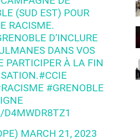
E CAMPAGNE DE
BLE
(SUD EST) POUR
E RACISME.
GRENOBLE
D’INCLURE
ULMANES DANS VOS
 PARTICIPER À LA FIN
ISATION.
#CCIE
#RACISME
#GRENOBLE
IGNE
M/D4MWDR8TZ1
OPE)
MARCH 21, 2023