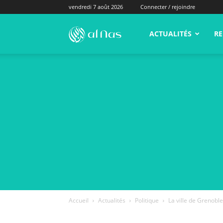
vendredi 7 août 2026
Connecter / rejoindre
alNas.fr
ACTUALITÉS
RE
Accueil
Actualités
Politique
La ville de Grenobl