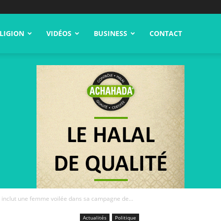
LIGION
VIDÉOS
BUSINESS
CONTACT
e inclut une femme voilée dans sa campagne de...
Actualités
Politique