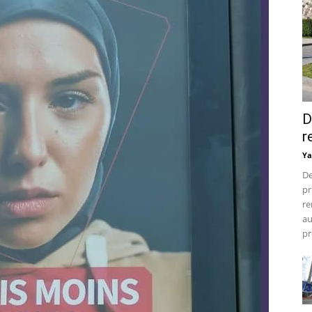
D
r
Ya
De
pr
re
au
pr