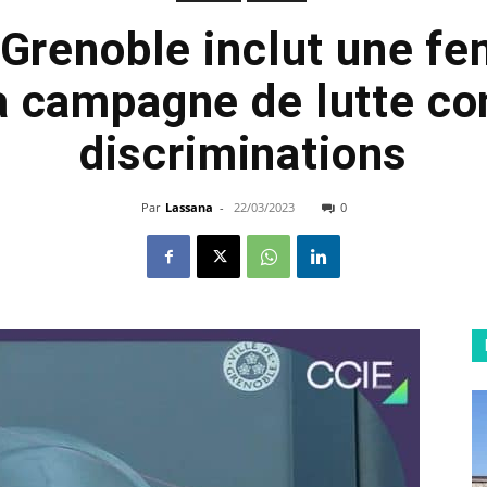
e Grenoble inclut une f
a campagne de lutte con
discriminations
Par
Lassana
-
22/03/2023
0