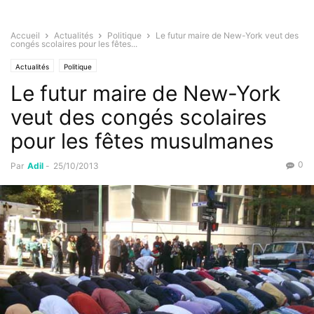
Accueil
Actualités
Politique
Le futur maire de New-York veut des
congés scolaires pour les fêtes...
Actualités
Politique
Le futur maire de New-York
veut des congés scolaires
pour les fêtes musulmanes
0
Par
Adil
-
25/10/2013