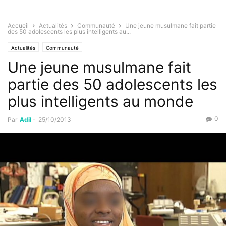
Accueil
Actualités
Communauté
Une jeune musulmane fait partie
des 50 adolescents les plus intelligents au...
Actualités
Communauté
Une jeune musulmane fait
partie des 50 adolescents les
plus intelligents au monde
0
Par
Adil
-
25/10/2013