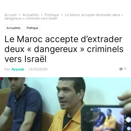
Accueil
Actualités
Politique
Le Maroc accepte d’extrader deux «
dangereux » criminels vers Israël
Actualités
Politique
Le Maroc accepte d’extrader
deux « dangereux » criminels
vers Israël
0
Par
Ayyoub
-
13/10/2020