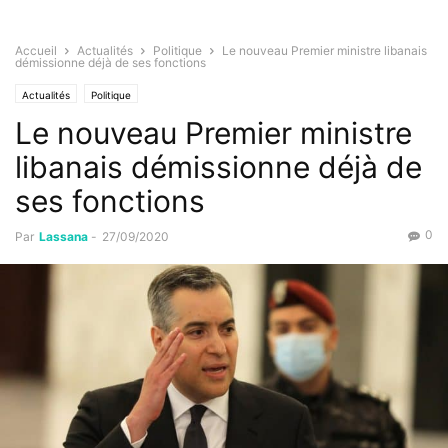
Accueil
Actualités
Politique
Le nouveau Premier ministre libanais
démissionne déjà de ses fonctions
Actualités
Politique
Le nouveau Premier ministre
libanais démissionne déjà de
ses fonctions
0
Par
Lassana
-
27/09/2020