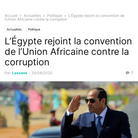
Accueil
Actualités
Politique
L’Égypte rejoint la convention de
l’Union Africaine contre la corruption
Actualités
Politique
L’Égypte rejoint la convention
de l’Union Africaine contre la
corruption
0
Par
Lassana
-
24/08/2020