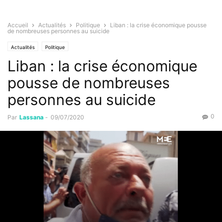
Accueil
Actualités
Politique
Liban : la crise économique pousse
de nombreuses personnes au suicide
Actualités
Politique
Liban : la crise économique
pousse de nombreuses
personnes au suicide
0
Par
Lassana
-
09/07/2020