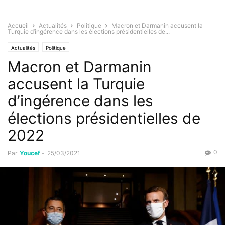
Accueil
Actualités
Politique
Macron et Darmanin accusent la
Turquie d’ingérence dans les élections présidentielles de...
Actualités
Politique
Macron et Darmanin
accusent la Turquie
d’ingérence dans les
élections présidentielles de
2022
0
Par
Youcef
-
25/03/2021