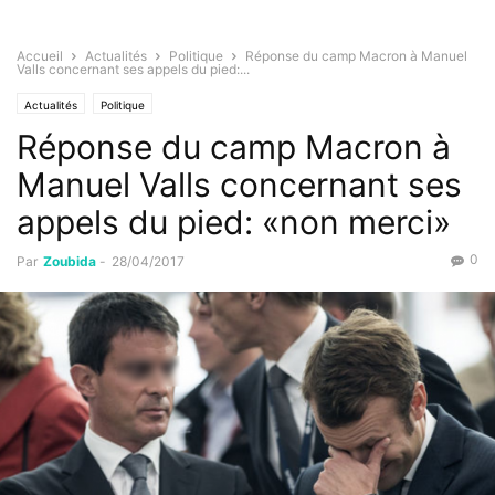
Accueil
Actualités
Politique
Réponse du camp Macron à Manuel
Valls concernant ses appels du pied:...
Actualités
Politique
Réponse du camp Macron à
Manuel Valls concernant ses
appels du pied: «non merci»
0
Par
Zoubida
-
28/04/2017