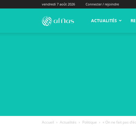
vendredi 7 août 2026
Connecter / rejoindre
alNas.fr
ACTUALITÉS
RE
Accueil
Actualités
Politique
« On ne fait pas d’é