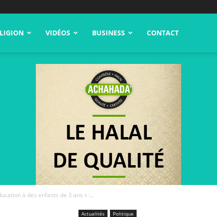
LIGION
VIDÉOS
BUSINESS
CONTACT
ducation à des enfants de 3 ans » :...
Actualités
Politique