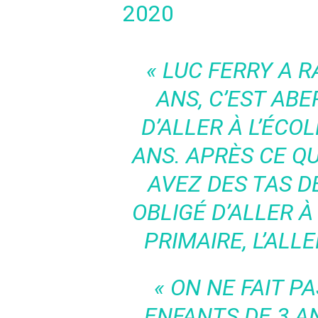
2020
« LUC FERRY A R
ANS, C’EST ABE
D’ALLER À L’ÉCOL
ANS. APRÈS CE QU
AVEZ DES TAS D
OBLIGÉ D’ALLER À
PRIMAIRE, L’AL
« ON NE FAIT P
ENFANTS DE 3 AN