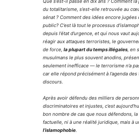
Que s’est-il passé en dix ans ? Comment la p
du totalitarisme, s’est-elle retrouvée au c
sénat ? Comment des idées encore jugées d
public? C’est là tout le processus d’islamo
depuis l’état d’urgence, et qui nous vaut au
réagir aux attaques terroristes, le gouvern
de force,
la plupart du temps illégales
, en 
musulmans le plus souvent anodins, présent
seulement inefficace — le terrorisme n’a p
car elle répond précisément à l’agenda des t
discours.
Après avoir défendu des milliers de perso
discriminatoires et injustes, c’est aujourd’h
bon nombre de cas que nous défendons, la 
factuelle, ni à une réalité juridique, mais à 
l’islamophobie
.