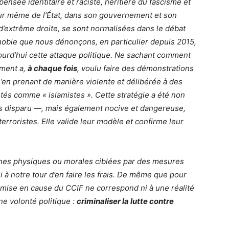
ensée identitaire et raciste, héritière du fascisme et
œur même de l’État, dans son gouvernement et son
’extrême droite, se sont normalisées dans le débat
phobie que nous dénonçons, en particulier depuis 2015,
jourd’hui cette attaque politique. Ne sachant comment
ement a,
à chaque fois
, voulu faire des démonstrations
s’en prenant de manière violente et délibérée à des
és comme « islamistes ». Cette stratégie a été non
as disparu —, mais également nocive et dangereuse,
erroristes. Elle valide leur modèle et confirme leur
nnes physiques ou morales ciblées par des mesures
ui à notre tour d’en faire les frais. De même que pour
mise en cause du CCIF ne correspond ni à une réalité
une volonté politique :
criminaliser la lutte contre