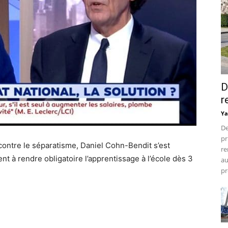
D
r
Ya
De
pr
 contre le séparatisme, Daniel Cohn-Bendit s’est
re
 à rendre obligatoire l’apprentissage à l’école dès 3
au
pr