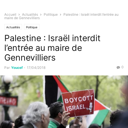
Accueil
Actualités
Politique
Palestine : Israël interdit l’entrée au
maire de Gennevilliers
Actualités
Politique
Palestine : Israël interdit
l’entrée au maire de
Gennevilliers
0
Par
Youcef
-
17/04/2018