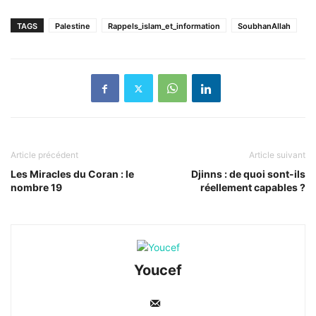
TAGS
Palestine
Rappels_islam_et_information
SoubhanAllah
Article précédent
Article suivant
Les Miracles du Coran : le
Djinns : de quoi sont-ils
nombre 19
réellement capables ?
Youcef